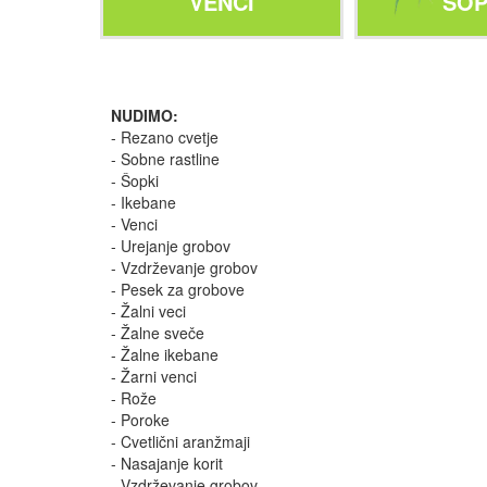
VENCI
ŠOP
NUDIMO:
- Rezano cvetje
- Sobne rastline
- Šopki
- Ikebane
- Venci
- Urejanje grobov
- Vzdrževanje grobov
- Pesek za grobove
- Žalni veci
- Žalne sveče
- Žalne ikebane
- Žarni venci
- Rože
- Poroke
- Cvetlični aranžmaji
- Nasajanje korit
- Vzdrževanje grobov