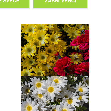
E SVEČE
ŽARNI VENCI