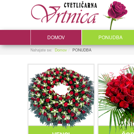
DOMOV
PONUDBA
Nahajate se:
Domov
PONUDBA