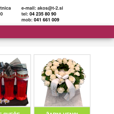
rtnica
e-mail: akos@t-2.si
90
tel:
04 235 80 90
mob:
041 661 009